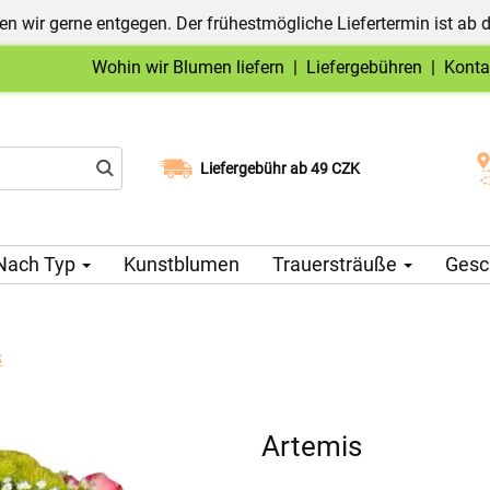
n wir gerne entgegen. Der frühestmögliche Liefertermin ist ab 
Wohin wir Blumen liefern
|
Liefergebühren
|
Konta
Liefergebühr ab 49 CZK
Wählen Sie Ihr Lieferdatum
Nach Typ
Kunstblumen
Trauersträuße
Gesc
s
Artemis