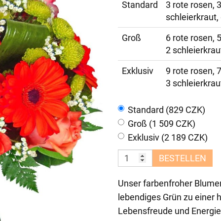
Standard
3 rote rosen, 
schleierkraut,
Groß
6 rote rosen, 
2 schleierkrau
Exklusiv
9 rote rosen, 
3 schleierkrau
Standard (829 CZK)
Groß (1 509 CZK)
Exklusiv (2 189 CZK)
BESTELLEN
Unser farbenfroher Blumen
lebendiges Grün zu einer 
Lebensfreude und Energie 