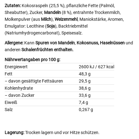
Zutaten:
Kokosraspeln (25,5 %), pflanzliche Fette (Palmöl,
Sheabutter), Zucker,
Mandeln
(8 %), entrahmte Trockenmilch
,
Molkenpulver (aus
Milch
),
Weizenmehl
, Maniokstärke, Aromen,
Emulgator: Lecithine (
Soja
), Backtriebmittel
(Natriumhydrogencarbonat), Speisesalz.
Allergene:
Kann
Spuren von Mandeln
,
Kokosnuss,
Haselnüssen
und
anderen
Schalenfrüchten enthalten.
Nährwertangaben pro 100 g:
Energiewert
2600 kJ / 627 kcal
Fett
48,3 g
– davon gesättigte Fettsäuren
29,5 g
Kohlenhydrate
38,6 g
– davon Zucker
33,6 g
Eiweiß
7,4 g
Salz
0,267 g
Lagerung:
Trocken lagern und vor Hitze schützen.