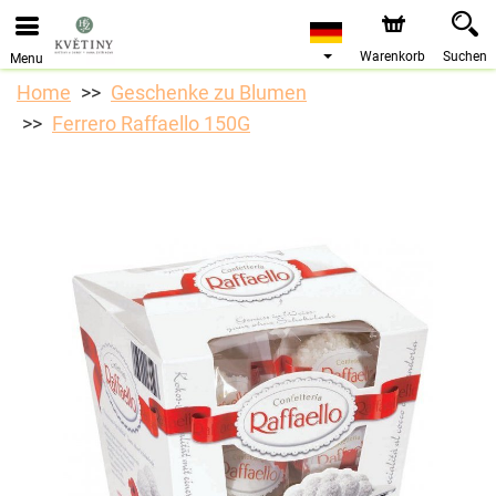
Bestellungen über unseren Onlineshop nehmen wir gerne
entgegen. Der frühestmögliche Liefertermin ist ab dem
10.08.2026 aufgrund von Betriebsurlaub.
Warenkorb
Suchen
Menu
Home
Geschenke zu Blumen
Ferrero Raffaello 150G