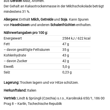
aus
Gersten
Malz, Aromen.
Der Gehalt an Kakaotrockenmasse in der Milchschokolade beträgt
mindestens 31 %.
Allergene:
Enthält
Milch,
Getreide
und
Soja
. Kann Spuren
von
Haselnüssen
und anderen
Schalenfrüchten
enthalten.
Nährwertangaben pro 100 g:
Energiewert
2584 kJ / 622 kcal
Fett
47 g
– davon gesättigte Fettsäuren
35 g
Kohlenhydrate
43 g
– davon Zucker
42 g
Eiweiß
5,0 g
Salz
0,23 g
Lagerung:
Trocken lagern und vor Hitze schützen.
Herkunftsland:
Italien
Vertrieb:
Lindt & Sprüngli (Czechia) s.r.o., Karolinská 650/1, 186 00
Prag 8 – Karlín, Tschechische Republik