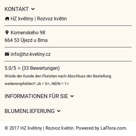
KONTAKT
HZ květiny | Rozvoz květin
Komenského 98
664 53 Újezd u Brna
info@hz-kvetiny.cz
5.0/5 ⭐ (33 Bewertungen)
Würde der Kunde den Floristen nach Abschluss der Bestellung
weiterempfehlen? JA = 5⭐, NEIN = 1⭐
INFORMATIONEN FÜR SIE
Geschäftsbedingungen
BLUMENLIEFERUNG
Datenschutz
Liefergebühren
Lieferzeiten für Blumen – Übersicht der Möglichkeiten
© 2017 HZ květiny | Rozvoz květin. Powered by
LaFlora.com
.
Wohin wir Blumen liefern