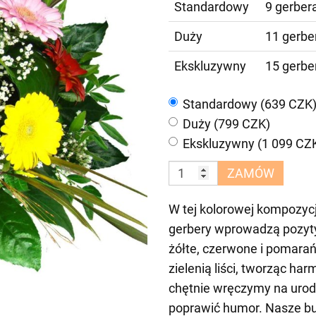
Standardowy
9 gerbera
Duży
11 gerber
Ekskluzywny
15 gerber
Standardowy (639 CZK
Duży (799 CZK)
Ekskluzywny (1 099 CZ
ZAMÓW
W tej kolorowej kompozyc
gerbery wprowadzą pozyt
żółte, czerwone i pomarań
zielenią liści, tworząc ha
chętnie wręczymy na urodz
poprawić humor. Nasze buk