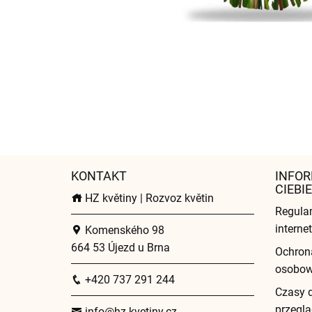
KONTAKT
INFOR
CIEBIE
HZ květiny | Rozvoz květin
Regula
intern
Komenského 98
664 53 Újezd u Brna
Ochron
osobo
+420 737 291 244
Czasy 
przeglą
info@hz-kvetiny.cz