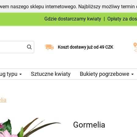
em naszego sklepu internetowego. Najbliższy możliwy termin 
Gdzie dostarczamy kwiaty
|
Opłaty za do
Wybierz datę dostawy
Koszt dostawy już od 49 CZK
ug typu
Sztuczne kwiaty
Bukiety pogrzebowe
lia
Gormelia