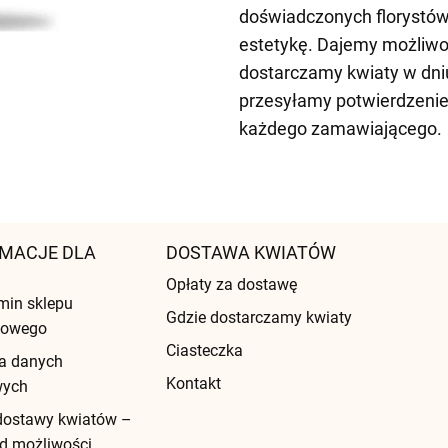
doświadczonych florystów,
estetykę. Dajemy możliwo
dostarczamy kwiaty w dni
przesyłamy potwierdzenie
każdego zamawiającego.
MACJE DLA
DOSTAWA KWIATÓW
Opłaty za dostawę
min sklepu
Gdzie dostarczamy kwiaty
etowego
Ciasteczka
a danych
Kontakt
wych
dostawy kwiatów –
d możliwości