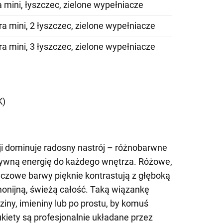
 mini, łyszczec, zielone wypełniacze
a mini, 2 łyszczec, zielone wypełniacze
a mini, 3 łyszczec, zielone wypełniacze
)
K)
ji dominuje radosny nastrój – różnobarwne
ywną energię do każdego wnętrza. Różowe,
czowe barwy pięknie kontrastują z głęboką
rmonijną, świeżą całość. Taką wiązankę
iny, imieniny lub po prostu, by komuś
iety są profesjonalnie układane przez