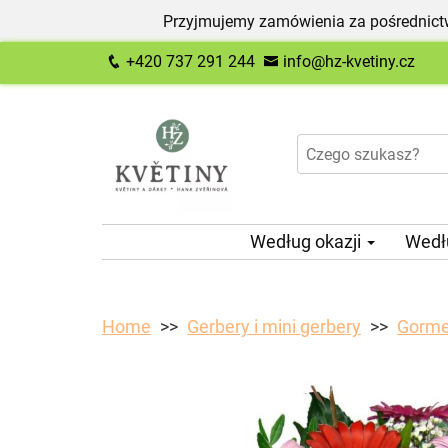
Przyjmujemy zamówienia za pośrednictw
+420 737 291 244
info@hz-kvetiny.cz
Według okazji
Wedł
Home
Gerbery i mini gerbery
Gorme