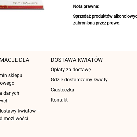
Nota prawna:
Sprzedaż produktów alkoholowych
zabroniona przez prawo.
MACJE DLA
DOSTAWA KWIATÓW
Opłaty za dostawę
min sklepu
Gdzie dostarczamy kwiaty
etowego
Ciasteczka
a danych
Kontakt
wych
dostawy kwiatów –
d możliwości