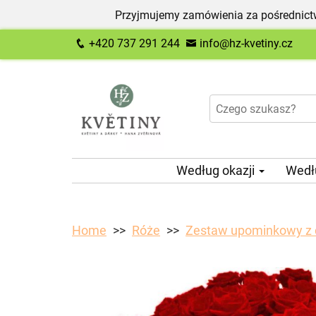
Przyjmujemy zamówienia za pośrednictw
+420 737 291 244
info@hz-kvetiny.cz
Według okazji
Wedł
Home
Róże
Zestaw upominkowy z 