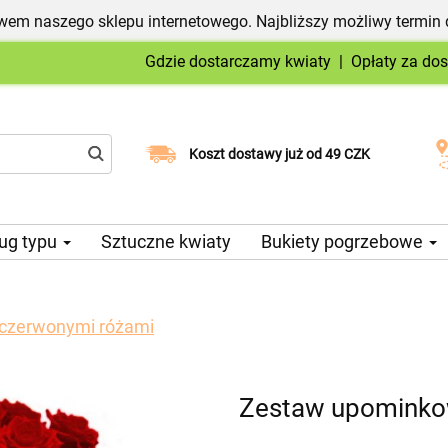
em naszego sklepu internetowego. Najbliższy możliwy termin 
Gdzie dostarczamy kwiaty
|
Opłaty za do
Wybierz datę dostawy
Koszt dostawy już od 49 CZK
ug typu
Sztuczne kwiaty
Bukiety pogrzebowe
czerwonymi różami
Zestaw upominko