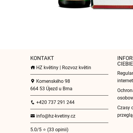
KONTAKT
INFOR
CIEBIE
HZ květiny | Rozvoz květin
Regula
intern
Komenského 98
664 53 Újezd u Brna
Ochron
osobo
+420 737 291 244
Czasy 
przeglą
info@hz-kvetiny.cz
5.0/5 ⭐ (33 opinii)