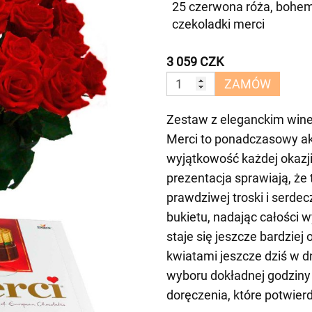
25 czerwona róża, bohem
czekoladki merci
3 059 CZK
ZAMÓW
Zestaw z eleganckim win
Merci to ponadczasowy ak
wyjątkowość każdej okazji
prezentacja sprawiają, że
prawdziwej troski i serde
bukietu, nadając całości w
staje się jeszcze bardzie
kwiatami jeszcze dziś w d
wyboru dokładnej godzin
doręczenia, które potwie