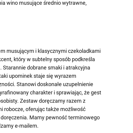
ia wino musujące średnio wytrawne,
em musującym i klasycznymi czekoladkami
cent, który w subtelny sposób podkreśla
. Starannie dobrane smaki i atrakcyjna
 taki upominek staje się wyrazem
czności. Stanowi doskonałe uzupełnienie
yrafinowany charakter i sprawiając, że gest
j osobisty. Zestaw doręczamy razem z
ni robocze, oferując także możliwość
y doręczenia. Mamy pewność terminowego
rdzamy e-mailem.