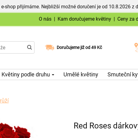
 e-shop přijímáme. Nejbližší možné doručení je od 10.8.2026 z 
O nás
|
Kam doručujeme květiny
|
Ceny za 
Doručujeme již od 49 Kč
Možný výběr času a dne doručení
Květiny podle druhu
Umělé květiny
Smuteční ky
růží
Red Roses dárkový