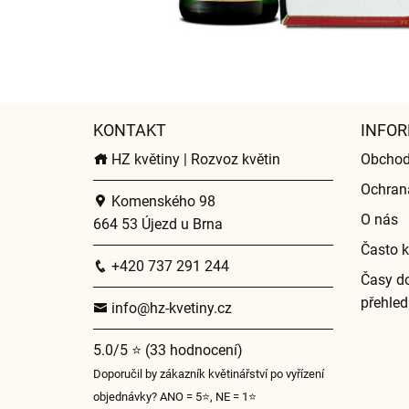
KONTAKT
INFOR
HZ květiny | Rozvoz květin
Obchod
Ochran
Komenského 98
O nás
664 53 Újezd u Brna
Často k
+420 737 291 244
Časy do
přehled
info@hz-kvetiny.cz
5.0/5 ⭐ (33 hodnocení)
Doporučil by zákazník květinářství po vyřízení
objednávky? ANO = 5⭐, NE = 1⭐