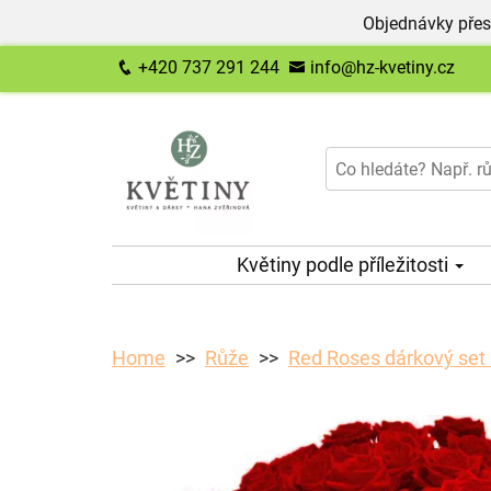
Objednávky přes
+420 737 291 244
info@hz-kvetiny.cz
Květiny podle příležitosti
Home
Růže
Red Roses dárkový set 