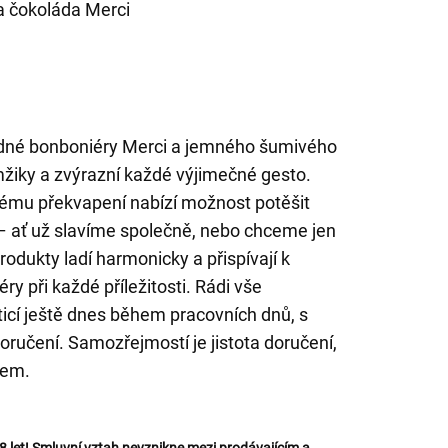
 a čokoláda Merci
dné bonboniéry Merci a jemného šumivého
mžiky a zvýrazní každé výjimečné gesto.
vému překvapení nabízí možnost potěšit
– ať už slavíme společně, nebo chceme jen
rodukty ladí harmonicky a přispívají k
y při každé příležitosti. Rádi vše
icí ještě dnes během pracovních dnů, s
ručení. Samozřejmostí je jistota doručení,
lem.