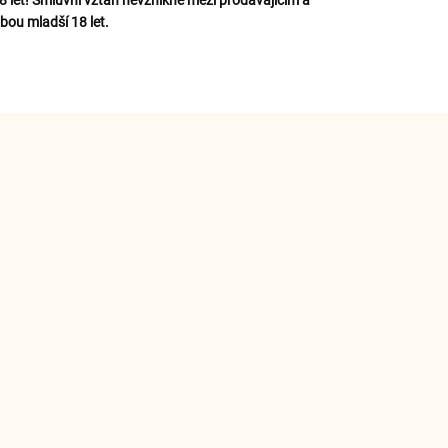
let! Smluvní vztah nevznikne mezi prodávajícím a
bou mladší 18 let.