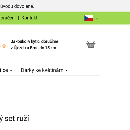
důvodu dovolené.
doručení
|
Kontakt
Jakoukoliv kytici doručíme
Možnost vyzvednout v naší květince
z Újezdu u Brna do 15 km
tice
Dárky ke květinám
 set růží