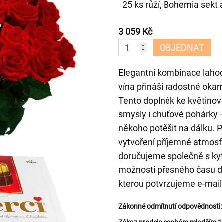
25 ks růží, Bohemia sekt
3 059 Kč
OBJEDNAT
Elegantní kombinace laho
vína přináší radostné oka
Tento doplněk ke květino
smysly i chuťové pohárky 
někoho potěšit na dálku. P
vytvoření příjemné atmosfér
doručujeme společně s kyt
možností přesného času do
kterou potvrzujeme e-mai
Zákonné odmítnutí odpovědnosti: