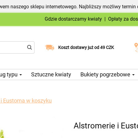
em naszego sklepu internetowego. Najbliższy możliwy termin 
Gdzie dostarczamy kwiaty
|
Opłaty za do
Wybierz datę dostawy
Koszt dostawy już od 49 CZK
ug typu
Sztuczne kwiaty
Bukiety pogrzebowe
 i Eustoma w koszyku
Alstromerie i Eus