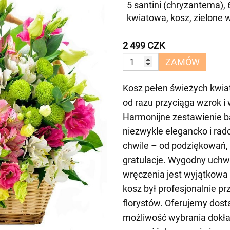
5 santini (chryzantema), 6
kwiatowa, kosz, zielone 
2 499 CZK
ZAMÓW
Kosz pełen świeżych kwiató
od razu przyciąga wzrok i
Harmonijne zestawienie b
niezwykle elegancko i rad
chwile – od podziękowań, 
gratulacje. Wygodny uchwy
wręczenia jest wyjątkowa
kosz był profesjonalnie 
florystów. Oferujemy dos
możliwość wybrania dokła