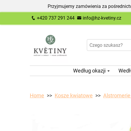
Przyjmujemy zamówienia za pośrednictw
+420 737 291 244
info@hz-kvetiny.cz
Według okazji
Wedł
Home
Kosze kwiatowe
Alstromerie