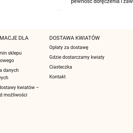
pewność doręczenia i zaw
MACJE DLA
DOSTAWA KWIATÓW
Opłaty za dostawę
min sklepu
Gdzie dostarczamy kwiaty
etowego
Ciasteczka
a danych
Kontakt
wych
dostawy kwiatów –
d możliwości