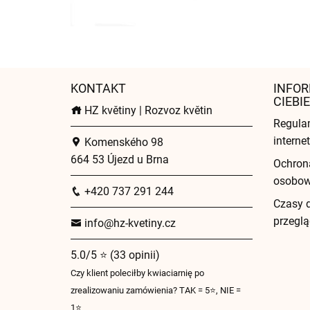
KONTAKT
INFOR
CIEBIE
HZ květiny | Rozvoz květin
Regula
intern
Komenského 98
664 53 Újezd u Brna
Ochron
osobo
+420 737 291 244
Czasy 
przeglą
info@hz-kvetiny.cz
5.0/5 ⭐ (33 opinii)
Czy klient poleciłby kwiaciarnię po
zrealizowaniu zamówienia? TAK = 5⭐, NIE =
1⭐