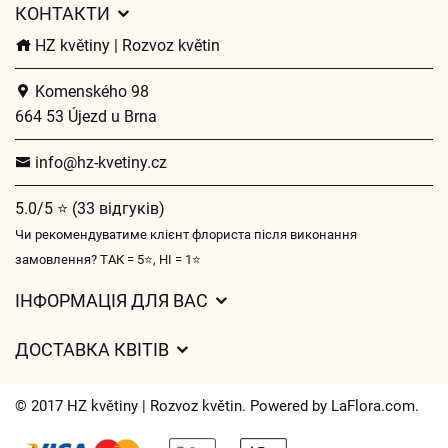
КОНТАКТИ
HZ květiny | Rozvoz květin
Komenského 98
664 53 Újezd u Brna
info@hz-kvetiny.cz
5.0/5 ⭐ (33 відгуків)
Чи рекомендуватиме клієнт флориста після виконання
замовлення? ТАК = 5⭐, НІ = 1⭐
ІНФОРМАЦІЯ ДЛЯ ВАС
Загальні умови ведення господарської діяльності
ДОСТАВКА КВІТІВ
Захист персональних даних
Вартість доставки
Час доставки квітів – огляд можливостей
© 2017 HZ květiny | Rozvoz květin. Powered by
LaFlora.com
.
Куди ми доставляємо квіти
Файли cookie