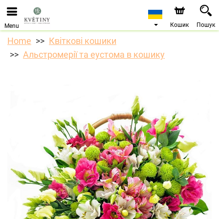
Ми приймаємо замовлення через наш інтернет-
магазин. Найближча можлива дата доставки —
10.08.2026 у зв’язку з відпусткою.
Кошик
Пошук
Menu
Home
Квіткові кошики
Альстромерії та еустома в кошику