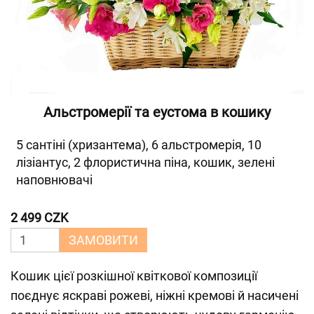
Альстромерії та еустома в кошику
5 сантіні (хризантема), 6 альстромерія, 10
лізіантус, 2 флористична піна, кошик, зелені
наповнювачі
2 499 CZK
ЗАМОВИТИ
Кошик цієї розкішної квіткової композиції
поєднує яскраві рожеві, ніжні кремові й насичені