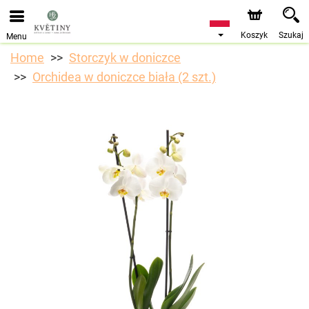
Przyjmujemy zamówienia za pośrednictwem naszego
sklepu internetowego. Najbliższy możliwy termin dostawy
to 10.08.2026 z powodu urlopu.
Koszyk
Szukaj
Menu
Home
Storczyk w doniczce
Orchidea w doniczce biała (2 szt.)