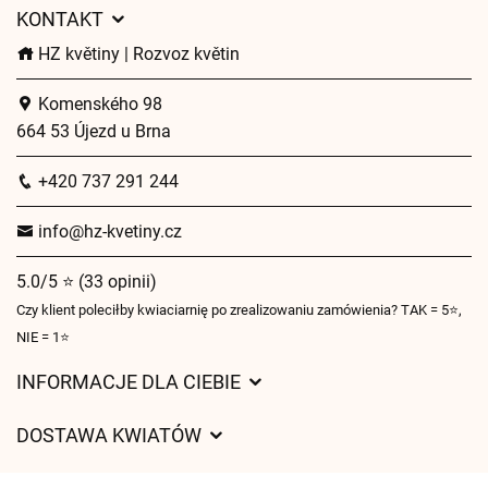
KONTAKT
HZ květiny | Rozvoz květin
Komenského 98
664 53 Újezd u Brna
+420 737 291 244
info@hz-kvetiny.cz
5.0/5 ⭐ (33 opinii)
Czy klient poleciłby kwiaciarnię po zrealizowaniu zamówienia? TAK = 5⭐,
NIE = 1⭐
INFORMACJE DLA CIEBIE
Regulamin sklepu internetowego
DOSTAWA KWIATÓW
Ochrona danych osobowych
Opłaty za dostawę