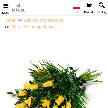
Przyjmujemy zamówienia za pośrednictwem naszego
sklepu internetowego. Najbliższy możliwy termin dostawy
to 10.08.2026 z powodu urlopu.
Koszyk
Szukaj
Menu
Home
Bukiety pogrzebowe
Żółte róże pogrzebowe