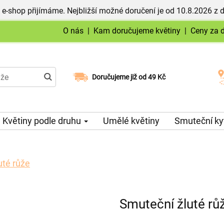
 e-shop přijímáme. Nejbližší možné doručení je od 10.8.2026 z 
O nás
|
Kam doručujeme květiny
|
Ceny za 
Doručujeme již od 49 Kč
Možný výběr času a dne doručení
Květiny podle druhu
Umělé květiny
Smuteční ky
uté růže
Smuteční žluté rů