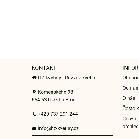
KONTAKT
INFOR
HZ květiny | Rozvoz květin
Obchod
Ochran
Komenského 98
O nás
664 53 Újezd u Brna
Často k
+420 737 291 244
Časy do
přehled
info@hz-kvetiny.cz