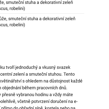
ůže, smuteční stuha a dekorativní zeleň
scus, robelini)
růže, smuteční stuha a dekorativní zeleň
scus, robelini)
ku tvoří jednoduchý a vkusný svazek
ecentní zelení a smuteční stuhou. Tento
větinářství s ohledem na důstojnost každé
en objednání během pracovních dnů.
v přesně vybranou hodinu a vždy máte
polehlivě, včetně potvrzení doručení na e-
 přímo do obřadní síně, kostela nebo na