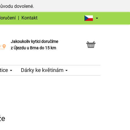
důvodu dovolené.
doručení
|
Kontakt
Jakoukoliv kytici doručíme
Možnost vyzvednout v naší květince
z Újezdu u Brna do 15 km
tice
Dárky ke květinám
že