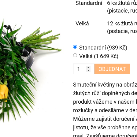
Standardní
6 ks žlutá r
(pistacie, ru
Velká
12 ks žlutá 
(pistacie, ru
Standardní (939 Kč)
Velká (1 649 Kč)
OBJEDNAT
Smuteční květiny na obráz
žlutých růží doplněných d
produkt vážeme v našem k
rozlučky a odesíláme v d
Můžeme zajistit doručení 
jistotu, že vše proběhne s
mail. Zajišťujeme doručení