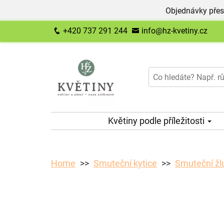
Objednávky přes
+420 737 291 244
info@hz-kvetiny.cz
Květiny podle příležitosti
Home
Smuteční kytice
Smuteční žl