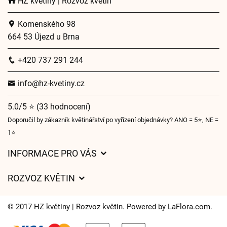
HZ květiny | Rozvoz květin
Komenského 98
664 53 Újezd u Brna
+420 737 291 244
info@hz-kvetiny.cz
5.0/5 ⭐ (33 hodnocení)
Doporučil by zákazník květinářství po vyřízení objednávky? ANO = 5⭐, NE =
1⭐
INFORMACE PRO VÁS
Obchodní podmínky
ROZVOZ KVĚTIN
Ochrana osobních údajů
Ceny za doručení
O nás
© 2017 HZ květiny | Rozvoz květin. Powered by
LaFlora.com
.
Kam doručujeme květiny
Často kladené dotazy