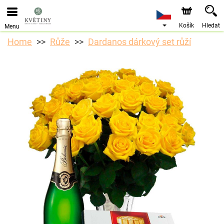
Objednávky přes e-shop přijímáme. Nejbližší možné
doručení je od 10.8.2026 z důvodu dovolené.
Košík
Hledat
Menu
Home
Růže
Dardanos dárkový set růží