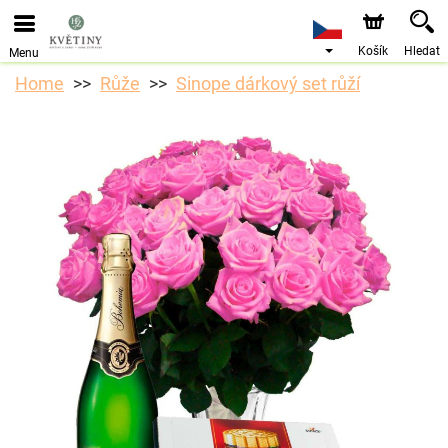
Objednávky přes e-shop přijímáme. Nejbližší možné
doručení je od 10.8.2026 z důvodu dovolené.
Košík
Hledat
Menu
Home
Růže
Sinope dárkový set růží