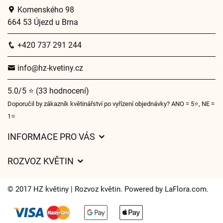
Komenského 98
664 53 Újezd u Brna
+420 737 291 244
info@hz-kvetiny.cz
5.0/5 ⭐ (33 hodnocení)
Doporučil by zákazník květinářství po vyřízení objednávky? ANO = 5⭐, NE =
1⭐
INFORMACE PRO VÁS
Obchodní podmínky
ROZVOZ KVĚTIN
Ochrana osobních údajů
Ceny za doručení
O nás
© 2017 HZ květiny | Rozvoz květin. Powered by
LaFlora.com
.
Kam doručujeme květiny
Často kladené dotazy
Cookies
Časy doručení květin – přehled možností