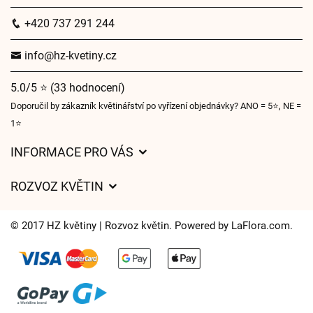
+420 737 291 244
info@hz-kvetiny.cz
5.0/5 ⭐ (33 hodnocení)
Doporučil by zákazník květinářství po vyřízení objednávky? ANO = 5⭐, NE =
1⭐
INFORMACE PRO VÁS
Obchodní podmínky
ROZVOZ KVĚTIN
Ochrana osobních údajů
Ceny za doručení
O nás
© 2017 HZ květiny | Rozvoz květin. Powered by
LaFlora.com
.
Kam doručujeme květiny
Často kladené dotazy
Cookies
Časy doručení květin – přehled možností
Kontakt