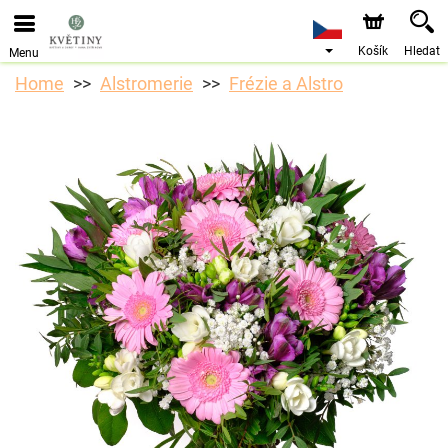
Objednávky přes e-shop přijímáme. Nejbližší možné
doručení je od 10.8.2026 z důvodu dovolené.
Košík
Hledat
Menu
Home
Alstromerie
Frézie a Alstro