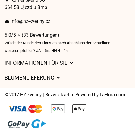
664 53 Újezd u Brna
info@hz-kvetiny.cz
5.0/5 ⭐ (33 Bewertungen)
Würde der Kunde den Floristen nach Abschluss der Bestellung
weiterempfehlen? JA = 5⭐, NEIN = 1⭐
INFORMATIONEN FÜR SIE
Geschäftsbedingungen
BLUMENLIEFERUNG
Datenschutz
Liefergebühren
Lieferzeiten für Blumen – Übersicht der Möglichkeiten
© 2017 HZ květiny | Rozvoz květin. Powered by
LaFlora.com
.
Wohin wir Blumen liefern
Cookies
Kontakt