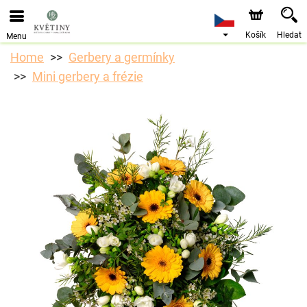
Objednávky přes e-shop přijímáme. Nejbližší možné
doručení je od 10.8.2026 z důvodu dovolené.
Košík
Hledat
Menu
Home
Gerbery a germínky
Mini gerbery a frézie