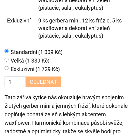
waxflower a dekorativní zeleň
(pistacie, salal, eukalyptus)
Exkluzivní
9 ks gerbera mini, 12 ks frézie, 5 ks
waxflower a dekorativní zeleň
(pistacie, salal, eukalyptus)
Standardní (1 009 Kč)
Velká (1 339 Kč)
Exkluzivní (1 729 Kč)
OBJEDNAT
Tato zářivá kytice nás okouzluje hravým spojením
žlutých gerber mini a jemných frézií, které dokonale
doplňuje bohatá zeleň s lehkým akcentem
waxflower. Harmonická kombinace působí svěže,
radostně a optimisticky, takže se skvěle hodí pro