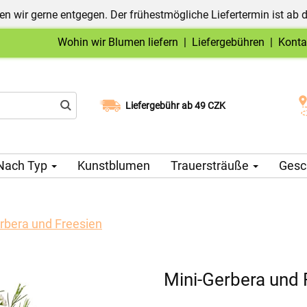
n wir gerne entgegen. Der frühestmögliche Liefertermin ist ab 
Wohin wir Blumen liefern
|
Liefergebühren
|
Konta
Liefergebühr ab 49 CZK
Wählen Sie Ihr Lieferdatum
Nach Typ
Kunstblumen
Trauersträuße
Gesc
rbera und Freesien
Mini-Gerbera und 