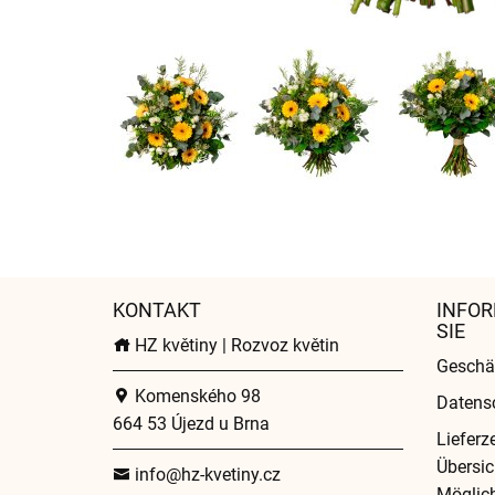
KONTAKT
INFOR
SIE
HZ květiny | Rozvoz květin
Geschä
Komenského 98
Datens
664 53 Újezd u Brna
Lieferz
Übersic
info@hz-kvetiny.cz
Möglich