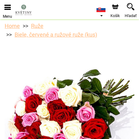
Objednávky prijímame prostredníctvom nášho e-shopu.
Najskorší možný termín doručenia je od 10.8.2026 z
dôvodu dovolenky.
Košík
Hľadať
Menu
Home
Ruže
Biele, červené a ružové ruže (kus)