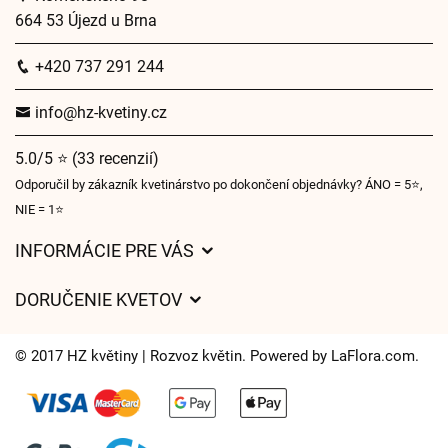
664 53 Újezd u Brna
+420 737 291 244
info@hz-kvetiny.cz
5.0/5 ⭐ (33 recenzií)
Odporučil by zákazník kvetinárstvo po dokončení objednávky? ÁNO = 5⭐,
NIE = 1⭐
INFORMÁCIE PRE VÁS
Všeobecné obchodné podmienky
DORUČENIE KVETOV
Ochrana osobných údajov
Poplatky za doručenie
Časy doručenia kvetov – prehľad možností
© 2017 HZ květiny | Rozvoz květin. Powered by
LaFlora.com
.
Kam doručujeme kvety
Súbory cookie
Kontaktujte nás