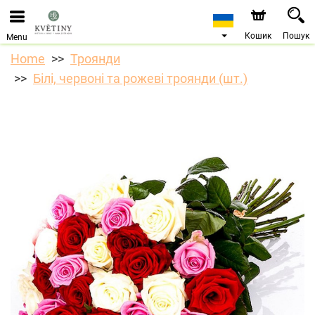
Ми приймаємо замовлення через наш інтернет-
магазин. Найближча можлива дата доставки —
10.08.2026 у зв’язку з відпусткою.
Кошик
Пошук
Menu
Home
Троянди
Білі, червоні та рожеві троянди (шт.)