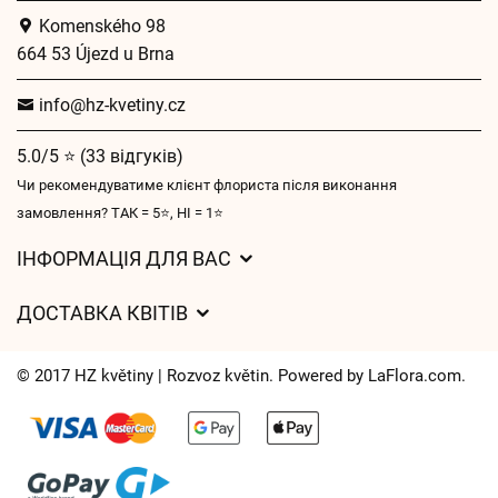
Komenského 98
664 53 Újezd u Brna
info@hz-kvetiny.cz
5.0/5 ⭐ (33 відгуків)
Чи рекомендуватиме клієнт флориста після виконання
замовлення? ТАК = 5⭐, НІ = 1⭐
ІНФОРМАЦІЯ ДЛЯ ВАС
Загальні умови ведення господарської діяльності
ДОСТАВКА КВІТІВ
Захист персональних даних
Вартість доставки
Час доставки квітів – огляд можливостей
© 2017 HZ květiny | Rozvoz květin. Powered by
LaFlora.com
.
Куди ми доставляємо квіти
Файли cookie
Контакти