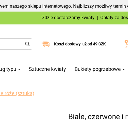
em naszego sklepu internetowego. Najbliższy możliwy termin 
Gdzie dostarczamy kwiaty
|
Opłaty za do
Wybierz datę dostawy
Koszt dostawy już od 49 CZK
ug typu
Sztuczne kwiaty
Bukiety pogrzebowe
e róże (sztuka)
Białe, czerwone i