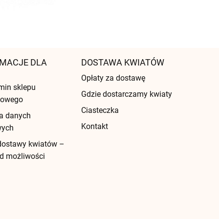
MACJE DLA
DOSTAWA KWIATÓW
Opłaty za dostawę
min sklepu
Gdzie dostarczamy kwiaty
etowego
Ciasteczka
a danych
Kontakt
wych
dostawy kwiatów –
d możliwości