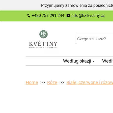
Przyjmujemy zamówienia za pośrednictw
+420 737 291 244
info@hz-kvetiny.cz
Według okazji
Wedł
Home
Róże
Białe, czerwone i różow