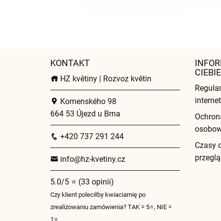
KONTAKT
INFOR
CIEBIE
HZ květiny | Rozvoz květin
Regula
intern
Komenského 98
664 53 Újezd u Brna
Ochron
osobo
+420 737 291 244
Czasy 
przeglą
info@hz-kvetiny.cz
5.0/5 ⭐ (33 opinii)
Czy klient poleciłby kwiaciarnię po
zrealizowaniu zamówienia? TAK = 5⭐, NIE =
1⭐