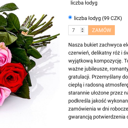
liczba łodyg
liczba łodyg (99 CZK)
ZAMÓW
Nasza bukiet zachwyca ele
czerwień, delikatny róż i 
wyjątkową kompozycję. To
ważne jubileusze, romant
gratulacji. Przemyślany d
ciepłą i radosną atmosfer
starannie ułożone przez 
podkreśla jakość wykonan
zamówienia w dni robocze,
gwarancją potwierdzenia 