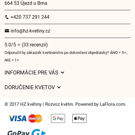
664 53 Újezd u Brna
+420 737 291 244
info@hz-kvetiny.cz
5.0/5 ⭐ (33 recenzií)
Odporučil by zákazník kvetinárstvo po dokončení objednávky? ÁNO = 5⭐,
NIE = 1⭐
INFORMÁCIE PRE VÁS
Všeobecné obchodné podmienky
DORUČENIE KVETOV
Ochrana osobných údajov
Poplatky za doručenie
Časy doručenia kvetov – prehľad možností
© 2017 HZ květiny | Rozvoz květin. Powered by
LaFlora.com
.
Kam doručujeme kvety
Súbory cookie
Kontaktujte nás