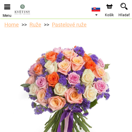
Objednávky prijímame prostredníctvom nášho e-shopu.
Najskorší možný termín doručenia je od 10.8.2026 z
dôvodu dovolenky.
Košík
Hľadať
Menu
Home
Ruže
Pastelové ruže