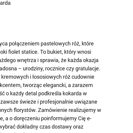
karda
ca połączeniem pastelowych róż, które
ki fiolet statice. To bukiet, który wnosi
żdego wnętrza i sprawia, że każda okazja
radosna – urodziny, rocznice czy gratulacje.
 kremowych i łososiowych róż cudownie
akcentem, tworząc elegancki, a zarazem
ość o każdy detal podkreśla kokarda w
ą zawsze świeże i profesjonalnie uwiązane
nych florystów. Zamówienie realizujemy w
ze, a o doręczeniu poinformujemy Cię e-
ybrać dokładny czas dostawy oraz