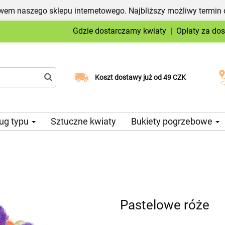
em naszego sklepu internetowego. Najbliższy możliwy termin 
Gdzie dostarczamy kwiaty
|
Opłaty za do
Wybierz datę dostawy
Koszt dostawy już od 49 CZK
ug typu
Sztuczne kwiaty
Bukiety pogrzebowe
Pastelowe róże