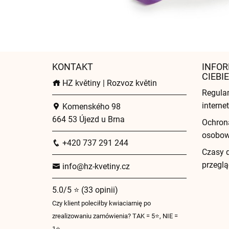
KONTAKT
INFOR
CIEBIE
HZ květiny | Rozvoz květin
Regula
intern
Komenského 98
664 53 Újezd u Brna
Ochron
osobo
+420 737 291 244
Czasy 
przeglą
info@hz-kvetiny.cz
5.0/5 ⭐ (33 opinii)
Czy klient poleciłby kwiaciarnię po
zrealizowaniu zamówienia? TAK = 5⭐, NIE =
1⭐