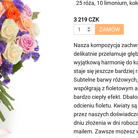
25 róża, 10 limonium, ko
3 219 CZK
ZAMÓW
Nasza kompozycja zachwy
delikatnie przełamuje głębo
wyjątkową harmonię do ka
staje się jeszcze bardziej 
Subtelne barwy różowych,
współgrają z fioletowym 
bardzo ciepły efekt. Dbał
odcieniu fioletu. Kwiaty s
przez naszych doświadczo
dniu złożenia w dni roboc
mailem. Zawsze możesz w