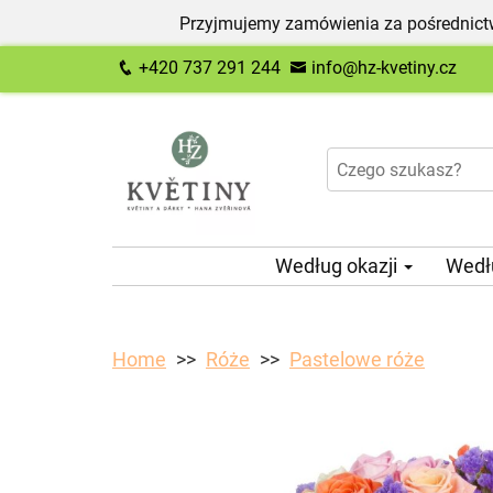
Przyjmujemy zamówienia za pośrednictw
+420 737 291 244
info@hz-kvetiny.cz
Według okazji
Wedł
Home
Róże
Pastelowe róże