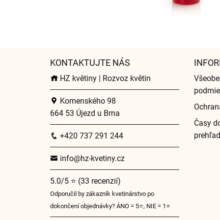
KONTAKTUJTE NÁS
INFOR
HZ květiny | Rozvoz květin
Všeobe
podmie
Komenského 98
Ochran
664 53 Újezd u Brna
Časy do
prehľa
+420 737 291 244
info@hz-kvetiny.cz
5.0/5 ⭐ (33 recenzií)
Odporučil by zákazník kvetinárstvo po
dokončení objednávky? ÁNO = 5⭐, NIE = 1⭐