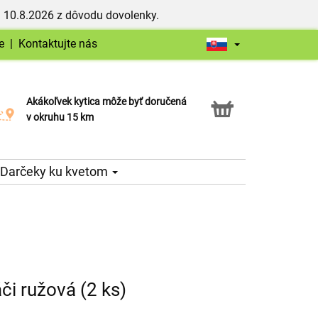
 10.8.2026 z dôvodu dovolenky.
e
|
Kontaktujte nás
Akákoľvek kytica môže byť doručená
Služba Click & Collect
v okruhu 15 km
Darčeky ku kvetom
či ružová (2 ks)