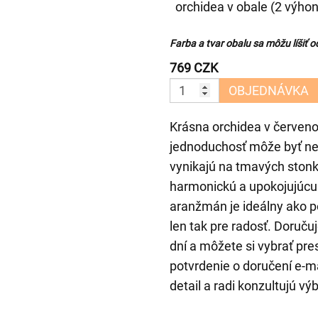
orchidea v obale (2 výhon
Farba a tvar obalu sa môžu líšiť od
769 CZK
OBJEDNÁVKA
Krásna orchidea v červeno
jednoduchosť môže byť ne
vynikajú na tmavých stonk
harmonickú a upokojujúcu 
aranžmán je ideálny ako 
len tak pre radosť. Doruč
dní a môžete si vybrať pr
potvrdenie o doručení e-ma
detail a radi konzultujú výb