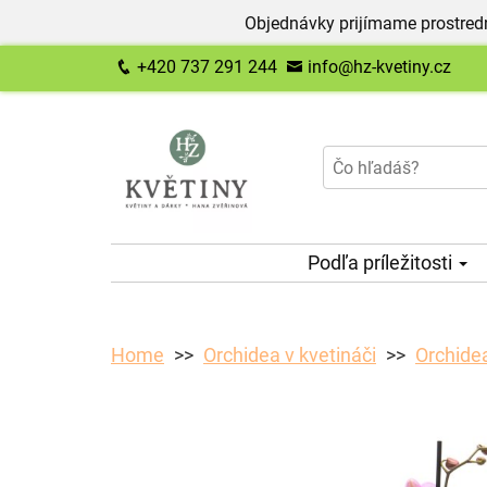
Objednávky prijímame prostred
+420 737 291 244
info@hz-kvetiny.cz
Podľa príležitosti
Home
Orchidea v kvetináči
Orchidea