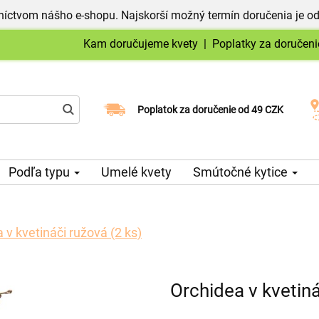
níctvom nášho e-shopu. Najskorší možný termín doručenia je od
Kam doručujeme kvety
|
Poplatky za doručeni
Vyberte si dátum doručenia
Poplatok za doručenie od 49 CZK
Podľa typu
Umelé kvety
Smútočné kytice
 v kvetináči ružová (2 ks)
Orchidea v kvetiná