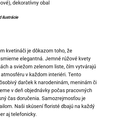
ové), dekoratívny obal
 ilustrácie
m kvetináči je dôkazom toho, že
smierne elegantná. Jemné rúžové kvety
ách a sviežom zelenom liste, čím vytvárajú
atmosféru v každom interiéri. Tento
pôsobivý darček k narodeninám, meninám či
ujeme v deň objednávky počas pracovných
esný čas doručenia. Samozrejmosťou je
ilom. Naši skúsení floristé dbajú na každý
er aj telefonicky.