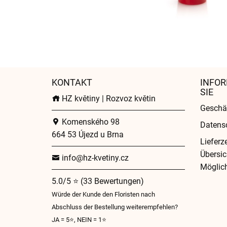
KONTAKT
INFOR
SIE
HZ květiny | Rozvoz květin
Geschä
Komenského 98
Datens
664 53 Újezd u Brna
Lieferz
Übersic
info@hz-kvetiny.cz
Möglich
5.0/5 ⭐ (33 Bewertungen)
Würde der Kunde den Floristen nach
Abschluss der Bestellung weiterempfehlen?
JA = 5⭐, NEIN = 1⭐