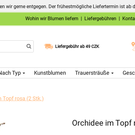
n wir gerne entgegen. Der frühestmögliche Liefertermin ist ab 
Wohin wir Blumen liefern
|
Liefergebühren
|
Konta
Liefergebühr ab 49 CZK
Wählen Sie Ihr Lieferdatum
Nach Typ
Kunstblumen
Trauersträuße
Gesc
 Topf rosa (2 Stk.)
Orchidee im Topf r