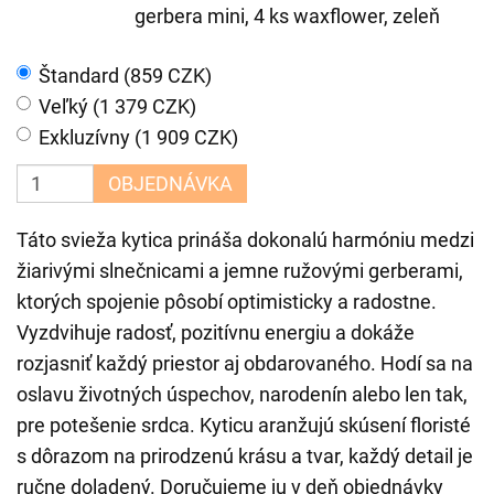
gerbera mini, 4 ks waxflower, zeleň
Štandard (859 CZK)
Veľký (1 379 CZK)
Exkluzívny (1 909 CZK)
OBJEDNÁVKA
Táto svieža kytica prináša dokonalú harmóniu medzi
žiarivými slnečnicami a jemne ružovými gerberami,
ktorých spojenie pôsobí optimisticky a radostne.
Vyzdvihuje radosť, pozitívnu energiu a dokáže
rozjasniť každý priestor aj obdarovaného. Hodí sa na
oslavu životných úspechov, narodenín alebo len tak,
pre potešenie srdca. Kyticu aranžujú skúsení floristé
s dôrazom na prirodzenú krásu a tvar, každý detail je
ručne doladený. Doručujeme ju v deň objednávky