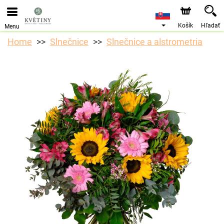
Objednávky prijímame prostredníctvom nášho e-shopu.
Najskorší možný termín doručenia je od 10.8.2026 z
dôvodu dovolenky.
Košík
Hľadať
Menu
Home
Slnečnice
Slnečnice a alstrometria