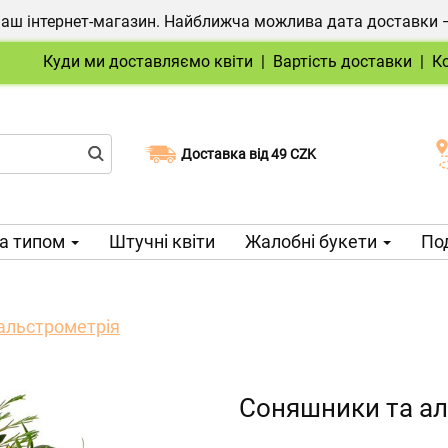
ш інтернет-магазин. Найближча можлива дата доставки — 1
Куди ми доставляємо квіти
|
Вартість доставки
|
К
Доставка від 49 CZK
Виберіть дату доставки
а типом
Штучні квіти
Жалобні букети
Под
альстрометрія
Соняшники та ал