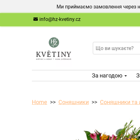
Ми приймаємо замовлення через на
info@hz-kvetiny.cz
За нагодою
З
Home
Соняшники
Соняшники та 