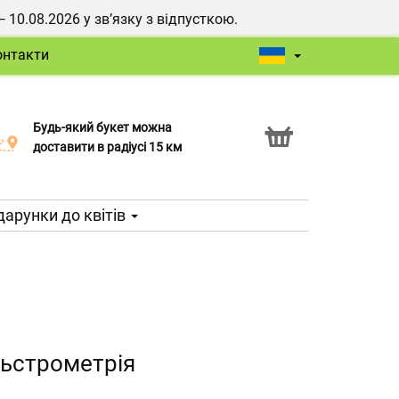
0.08.2026 у зв’язку з відпусткою.
онтакти
Будь-який букет можна
Послуга Click & Collect
доставити в радіусі 15 км
арунки до квітів
ьстрометрія