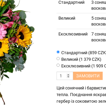
Cтандартний
3 соняш
воскова
Великий
5 соняш
воскова
Ексклюзивний
7 соняш
воскова
Cтандартний (859 CZK
Великий (1 379 CZK)
Ексклюзивний (1 909 
ЗАМОВИТИ
Цей сонячний і барвисти
тепла. Поєднання яскрав
гербер із соковитою зе