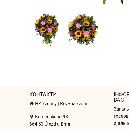
КОНТАКТИ
ІНФО
ВАС
HZ květiny | Rozvoz květin
Загаль
господ
Komenského 98
діяльн
664 53 Újezd u Brna