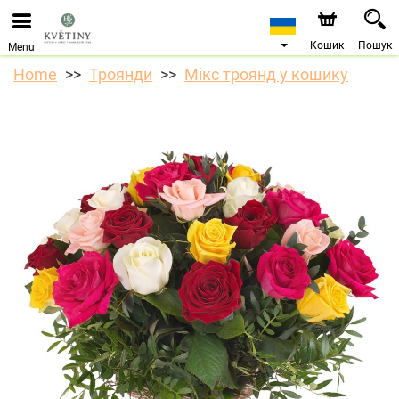
Ми приймаємо замовлення через наш інтернет-
магазин. Найближча можлива дата доставки —
10.08.2026 у зв’язку з відпусткою.
Кошик
Пошук
Menu
Home
Троянди
Мікс троянд у кошику