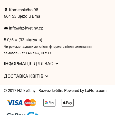
Komenského 98
664 53 Újezd u Brna
info@hz-kvetiny.cz
5.0/5 ⭐ (33 відгуків)
Чи рекомендуватиме клієнт флориста після виконання
замовлення? ТАК = 5⭐, НІ = 1⭐
ІНФОРМАЦІЯ ДЛЯ ВАС
Загальні умови ведення господарської діяльності
ДОСТАВКА КВІТІВ
Захист персональних даних
Вартість доставки
Час доставки квітів – огляд можливостей
© 2017 HZ květiny | Rozvoz květin. Powered by
LaFlora.com
.
Куди ми доставляємо квіти
Файли cookie
Контакти