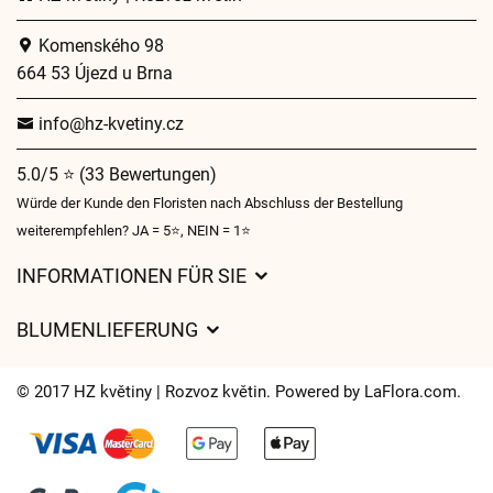
Komenského 98
664 53 Újezd u Brna
info@hz-kvetiny.cz
5.0/5 ⭐ (33 Bewertungen)
Würde der Kunde den Floristen nach Abschluss der Bestellung
weiterempfehlen? JA = 5⭐, NEIN = 1⭐
INFORMATIONEN FÜR SIE
Geschäftsbedingungen
BLUMENLIEFERUNG
Datenschutz
Liefergebühren
Lieferzeiten für Blumen – Übersicht der Möglichkeiten
© 2017 HZ květiny | Rozvoz květin. Powered by
LaFlora.com
.
Wohin wir Blumen liefern
Cookies
Kontakt