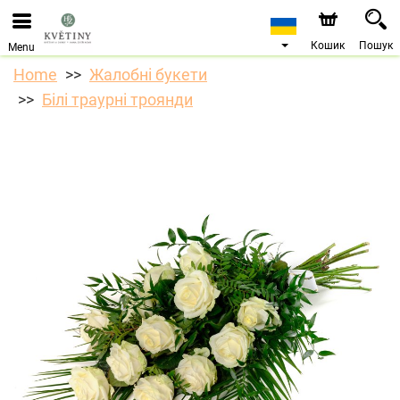
Ми приймаємо замовлення через наш інтернет-
магазин. Найближча можлива дата доставки —
10.08.2026 у зв’язку з відпусткою.
Кошик
Пошук
Menu
Home
Жалобні букети
Білі траурні троянди