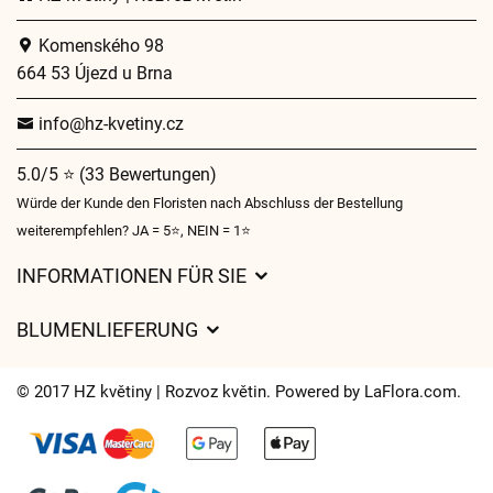
Komenského 98
664 53 Újezd u Brna
info@hz-kvetiny.cz
5.0/5 ⭐ (33 Bewertungen)
Würde der Kunde den Floristen nach Abschluss der Bestellung
weiterempfehlen? JA = 5⭐, NEIN = 1⭐
INFORMATIONEN FÜR SIE
Geschäftsbedingungen
BLUMENLIEFERUNG
Datenschutz
Liefergebühren
Lieferzeiten für Blumen – Übersicht der Möglichkeiten
© 2017 HZ květiny | Rozvoz květin. Powered by
LaFlora.com
.
Wohin wir Blumen liefern
Cookies
Kontakt