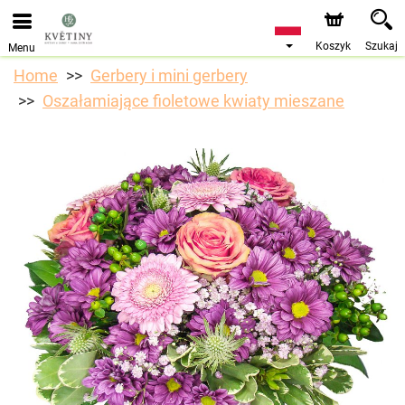
Przyjmujemy zamówienia za pośrednictwem naszego
sklepu internetowego. Najbliższy możliwy termin dostawy
to 10.08.2026 z powodu urlopu.
Koszyk
Szukaj
Menu
Home
Gerbery i mini gerbery
Oszałamiające fioletowe kwiaty mieszane