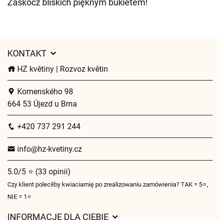
Zaskocz bliskich pięknym bukietem!
KONTAKT
HZ květiny | Rozvoz květin
Komenského 98
664 53 Újezd u Brna
+420 737 291 244
info@hz-kvetiny.cz
5.0/5 ⭐ (33 opinii)
Czy klient poleciłby kwiaciarnię po zrealizowaniu zamówienia? TAK = 5⭐,
NIE = 1⭐
INFORMACJE DLA CIEBIE