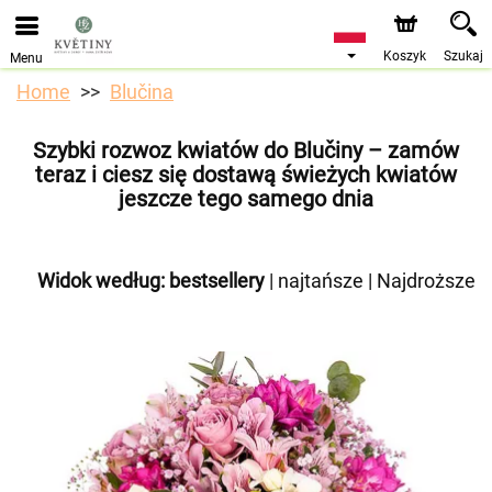
Przyjmujemy zamówienia za pośrednictwem naszego
sklepu internetowego. Najbliższy możliwy termin dostawy
to 10.08.2026 z powodu urlopu.
Koszyk
Szukaj
Menu
Home
Blučina
Szybki rozwoz kwiatów do Blučiny – zamów
teraz i ciesz się dostawą świeżych kwiatów
jeszcze tego samego dnia
Widok według:
bestsellery
|
najtańsze
|
Najdroższe