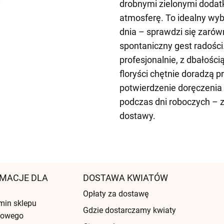
drobnymi zielonymi dodat
atmosferę. To idealny wyb
dnia – sprawdzi się zarówn
spontaniczny gest radośc
profesjonalnie, z dbałości
floryści chętnie doradzą 
potwierdzenie doręczenia
podczas dni roboczych – 
dostawy.
MACJE DLA
DOSTAWA KWIATÓW
Opłaty za dostawę
min sklepu
Gdzie dostarczamy kwiaty
etowego