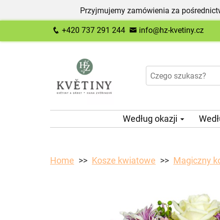
Przyjmujemy zamówienia za pośrednictw
+420 737 291 244
info@hz-kvetiny.cz
Według okazji
Wedł
Home
Kosze kwiatowe
Magiczny k