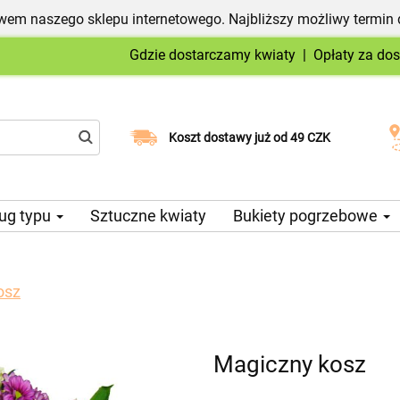
em naszego sklepu internetowego. Najbliższy możliwy termin 
Gdzie dostarczamy kwiaty
|
Opłaty za do
Wybierz datę dostawy
Koszt dostawy już od 49 CZK
ug typu
Sztuczne kwiaty
Bukiety pogrzebowe
osz
Magiczny kosz