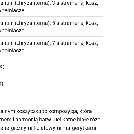
santini (chryzantema), 3 alstremeria, kosz,
ypełniacze
santini (chryzantema), 5 alstremeria, kosz,
ypełniacze
santini (chryzantema), 7 alstremeria, kosz,
ypełniacze
K)
K)
kalnym koszyczku to kompozycja, która
nem i harmonią barw. Delikatne białe róże
z energicznymi fioletowymi margerytkami i