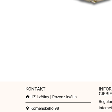
KONTAKT
INFOR
CIEBIE
HZ květiny | Rozvoz květin
Regula
intern
Komenského 98