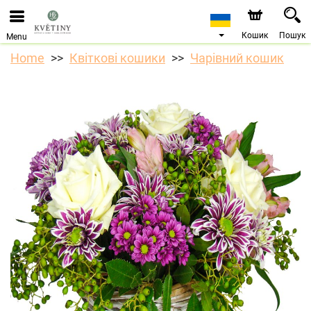
Ми приймаємо замовлення через наш інтернет-
магазин. Найближча можлива дата доставки —
10.08.2026 у зв’язку з відпусткою.
Кошик
Пошук
Menu
Home
Квіткові кошики
Чарівний кошик