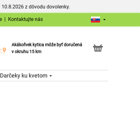
 10.8.2026 z dôvodu dovolenky.
e
|
Kontaktujte nás
Akákoľvek kytica môže byť doručená
Služba Click & Collect
v okruhu 15 km
Darčeky ku kvetom