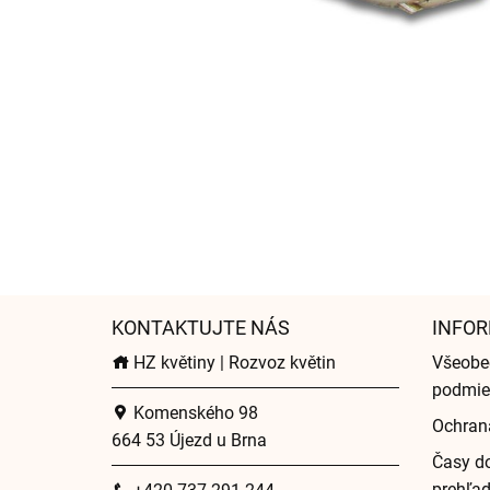
KONTAKTUJTE NÁS
INFOR
HZ květiny | Rozvoz květin
Všeobe
podmie
Komenského 98
Ochran
664 53 Újezd u Brna
Časy do
prehľa