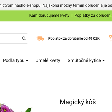
níctvom nášho e-shopu. Najskorší možný termín doručenia je od
Kam doručujeme kvety
|
Poplatky za doručeni
Vyberte si dátum doručenia
Poplatok za doručenie od 49 CZK
Podľa typu
Umelé kvety
Smútočné kytice
Magický kôš