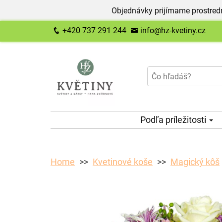
Objednávky prijímame prostred
+420 737 291 244
info@hz-kvetiny.cz
Podľa príležitosti
Home
Kvetinové koše
Magický kôš