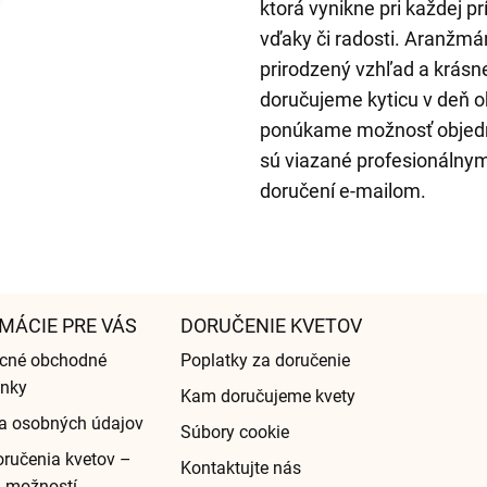
ktorá vynikne pri každej pr
vďaky či radosti. Aranžmá
prirodzený vzhľad a krásn
doručujeme kyticu v deň 
ponúkame možnosť objedna
sú viazané profesionálnymi
doručení e-mailom.
MÁCIE PRE VÁS
DORUČENIE KVETOV
cné obchodné
Poplatky za doručenie
nky
Kam doručujeme kvety
a osobných údajov
Súbory cookie
ručenia kvetov –
Kontaktujte nás
d možností