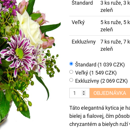
Štandard
3 ks ruže, 3 
zeleň
Veľký
5 ks ruže, 5 
zeleň
Exkluzívny
7 ks ruže, 7 
zeleň
Štandard (1 039 CZK)
Veľký (1 549 CZK)
Exkluzívny (2 069 CZK)
OBJEDNÁVKA
Táto elegantná kytica je 
bielej a fialovej, čím pôso
chryzantém a bielych ruží 