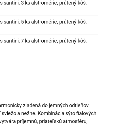
ks santini, 3 ks alstromérie, prútený kôš,
ks santini, 5 ks alstromérie, prútený kôš,
ks santini, 7 ks alstromérie, prútený kôš,
harmonicky zladená do jemných odtieňov
bí sviežo a nežne. Kombinácia sýto fialových
vytvára príjemnú, priateľskú atmosféru,