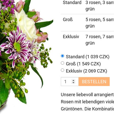
Standard
3 rosen, 3 san
grün
Groß
5 rosen, 5 san
grün
Exklusiv
7 rosen, 7 san
grün
Standard (1 039 CZK)
Groß (1 549 CZK)
Exklusiv (2 069 CZK)
BESTELLEN
Unsere liebevoll arrangier
Rosen mit lebendigen vio
Grüntönen. Die Kombinatio