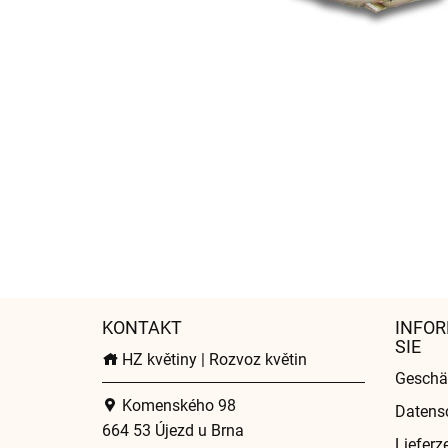
KONTAKT
INFOR
SIE
HZ květiny | Rozvoz květin
Geschä
Komenského 98
Datens
664 53 Újezd u Brna
Lieferz