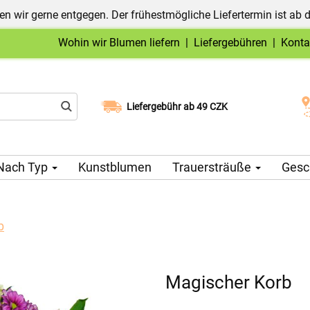
n wir gerne entgegen. Der frühestmögliche Liefertermin ist ab 
Wohin wir Blumen liefern
|
Liefergebühren
|
Konta
Liefergebühr ab 49 CZK
Wählen Sie Ihr Lieferdatum
Nach Typ
Kunstblumen
Trauersträuße
Gesc
b
Magischer Korb