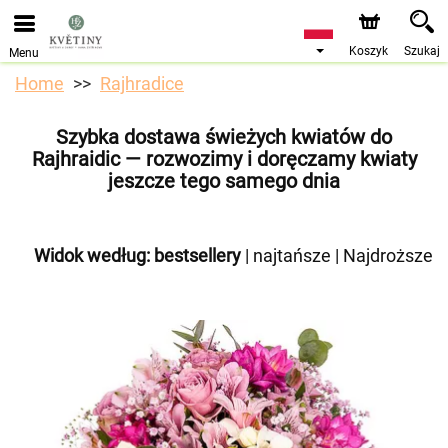
Przyjmujemy zamówienia za pośrednictwem naszego
sklepu internetowego. Najbliższy możliwy termin dostawy
to 10.08.2026 z powodu urlopu.
Koszyk
Szukaj
Menu
Home
Rajhradice
Szybka dostawa świeżych kwiatów do
Rajhraidic — rozwozimy i doręczamy kwiaty
jeszcze tego samego dnia
Widok według:
bestsellery
|
najtańsze
|
Najdroższe