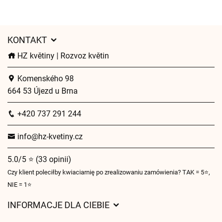
KONTAKT
HZ květiny | Rozvoz květin
Komenského 98
664 53 Újezd u Brna
+420 737 291 244
info@hz-kvetiny.cz
5.0/5 ⭐ (33 opinii)
Czy klient poleciłby kwiaciarnię po zrealizowaniu zamówienia? TAK = 5⭐,
NIE = 1⭐
INFORMACJE DLA CIEBIE
Regulamin sklepu internetowego