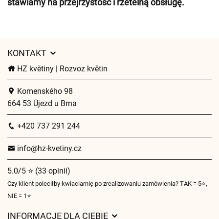
stawiamy na przejrzystość i rzetelną obsługę.
KONTAKT
HZ květiny | Rozvoz květin
Komenského 98
664 53 Újezd u Brna
+420 737 291 244
info@hz-kvetiny.cz
5.0/5 ⭐ (33 opinii)
Czy klient poleciłby kwiaciarnię po zrealizowaniu zamówienia? TAK = 5⭐,
NIE = 1⭐
INFORMACJE DLA CIEBIE