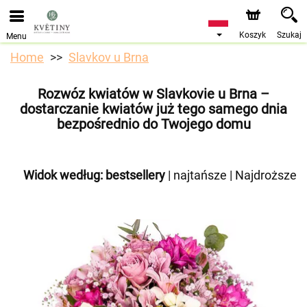
Przyjmujemy zamówienia za pośrednictwem naszego
sklepu internetowego. Najbliższy możliwy termin dostawy
to 10.08.2026 z powodu urlopu.
Koszyk
Szukaj
Menu
Home
Slavkov u Brna
Rozwóz kwiatów w Slavkovie u Brna –
dostarczanie kwiatów już tego samego dnia
bezpośrednio do Twojego domu
Widok według:
bestsellery
|
najtańsze
|
Najdroższe