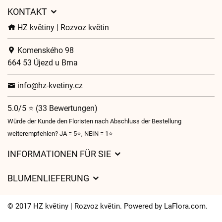
KONTAKT
HZ květiny | Rozvoz květin
Komenského 98
664 53 Újezd u Brna
info@hz-kvetiny.cz
5.0/5 ⭐ (33 Bewertungen)
Würde der Kunde den Floristen nach Abschluss der Bestellung
weiterempfehlen? JA = 5⭐, NEIN = 1⭐
INFORMATIONEN FÜR SIE
Geschäftsbedingungen
BLUMENLIEFERUNG
Datenschutz
Liefergebühren
Lieferzeiten für Blumen – Übersicht der Möglichkeiten
© 2017 HZ květiny | Rozvoz květin. Powered by
LaFlora.com
.
Wohin wir Blumen liefern