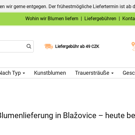
n wir gerne entgegen. Der frühestmögliche Liefertermin ist ab 
Wohin wir Blumen liefern
|
Liefergebühren
|
Konta
Liefergebühr ab 49 CZK
Wählen Sie Ihr Lieferdatum
Nach Typ
Kunstblumen
Trauersträuße
Gesc
lumenlieferung in Blažovice – heute be