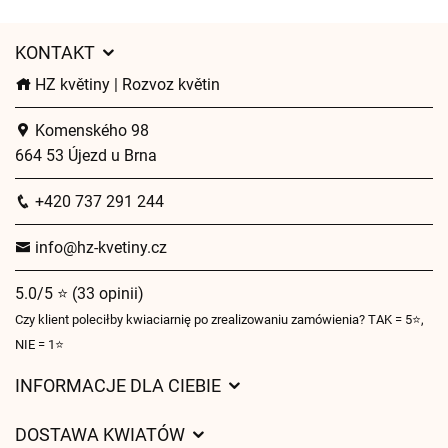
KONTAKT
HZ květiny | Rozvoz květin
Komenského 98
664 53 Újezd u Brna
+420 737 291 244
info@hz-kvetiny.cz
5.0/5 ⭐ (33 opinii)
Czy klient poleciłby kwiaciarnię po zrealizowaniu zamówienia? TAK = 5⭐,
NIE = 1⭐
INFORMACJE DLA CIEBIE
Regulamin sklepu internetowego
DOSTAWA KWIATÓW