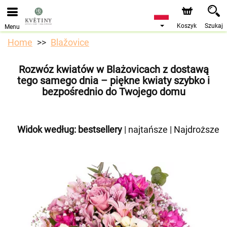
Przyjmujemy zamówienia za pośrednictwem naszego
sklepu internetowego. Najbliższy możliwy termin dostawy
to 10.08.2026 z powodu urlopu.
Koszyk
Szukaj
Menu
Home
Blažovice
Rozwóz kwiatów w Blażovicach z dostawą
tego samego dnia – piękne kwiaty szybko i
bezpośrednio do Twojego domu
Widok według:
bestsellery
|
najtańsze
|
Najdroższe