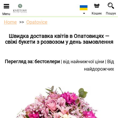
Ми приймаємо замовлення через наш інтернет-
магазин. Найближча можлива дата доставки —
10.08.2026 у зв’язку з відпусткою.
Кошик
Пошук
Menu
Home
Opatovice
Швидка доставка квітів в Опатовицях —
свіжі букети з розвозом у день замовлення
Перегляд за:
бестселери
|
від найнижчої ціни
|
Від
найдорожчих