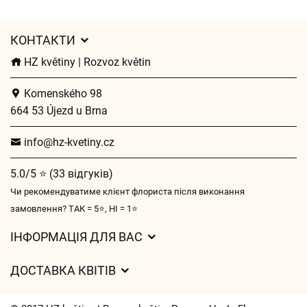
КОНТАКТИ
HZ květiny | Rozvoz květin
Komenského 98
664 53 Újezd u Brna
info@hz-kvetiny.cz
5.0/5 ⭐ (33 відгуків)
Чи рекомендуватиме клієнт флориста після виконання
замовлення? ТАК = 5⭐, НІ = 1⭐
ІНФОРМАЦІЯ ДЛЯ ВАС
Загальні умови ведення господарської діяльності
ДОСТАВКА КВІТІВ
Захист персональних даних
Вартість доставки
Час доставки квітів – огляд можливостей