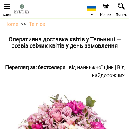
Ми приймаємо замовлення через наш інтернет-
магазин. Найближча можлива дата доставки —
10.08.2026 у зв’язку з відпусткою.
Кошик
Пошук
Menu
Home
Telnice
Оперативна доставка квітів у Тельниці —
розвіз свіжих квітів у день замовлення
Перегляд за:
бестселери
|
від найнижчої ціни
|
Від
найдорожчих