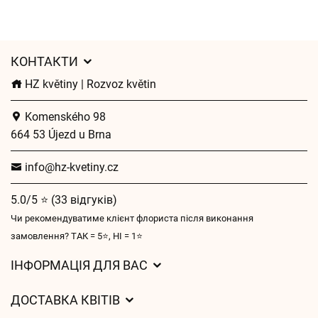
КОНТАКТИ
HZ květiny | Rozvoz květin
Komenského 98
664 53 Újezd u Brna
info@hz-kvetiny.cz
5.0/5 ⭐ (33 відгуків)
Чи рекомендуватиме клієнт флориста після виконання
замовлення? ТАК = 5⭐, НІ = 1⭐
ІНФОРМАЦІЯ ДЛЯ ВАС
Загальні умови ведення господарської діяльності
ДОСТАВКА КВІТІВ
Захист персональних даних