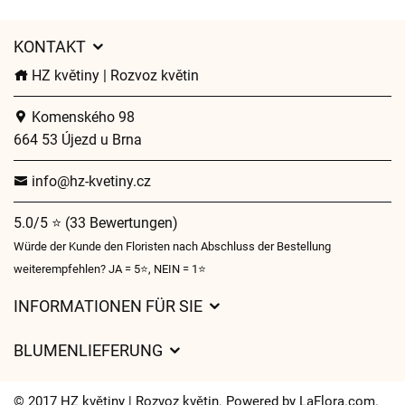
KONTAKT
HZ květiny | Rozvoz květin
Komenského 98
664 53 Újezd u Brna
info@hz-kvetiny.cz
5.0/5 ⭐ (33 Bewertungen)
Würde der Kunde den Floristen nach Abschluss der Bestellung
weiterempfehlen? JA = 5⭐, NEIN = 1⭐
INFORMATIONEN FÜR SIE
Geschäftsbedingungen
BLUMENLIEFERUNG
Datenschutz
Liefergebühren
Lieferzeiten für Blumen – Übersicht der Möglichkeiten
© 2017 HZ květiny | Rozvoz květin. Powered by
LaFlora.com
.