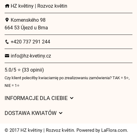
HZ květiny | Rozvoz květin
Komenského 98
664 53 Újezd u Brna
+420 737 291 244
info@hz-kvetiny.cz
5.0/5 ⭐ (33 opinii)
Czy klient poleciłby kwiaciarnię po zrealizowaniu zamówienia? TAK = 5⭐,
NIE = 1⭐
INFORMACJE DLA CIEBIE
Regulamin sklepu internetowego
DOSTAWA KWIATÓW
Ochrona danych osobowych
Opłaty za dostawę
Czasy dostawy kwiatów – przegląd możliwości
© 2017 HZ květiny | Rozvoz květin. Powered by
LaFlora.com
.
Gdzie dostarczamy kwiaty