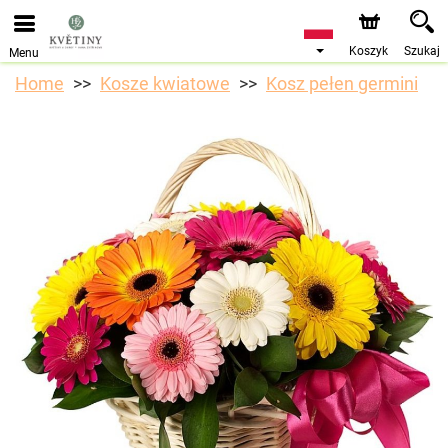
Przyjmujemy zamówienia za pośrednictwem naszego
sklepu internetowego. Najbliższy możliwy termin dostawy
to 10.08.2026 z powodu urlopu.
Koszyk
Szukaj
Menu
Home
Kosze kwiatowe
Kosz pełen germini