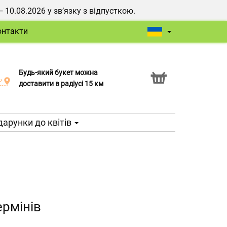
0.08.2026 у зв’язку з відпусткою.
онтакти
Будь-який букет можна
Послуга Click & Collect
доставити в радіусі 15 км
арунки до квітів
ермінів