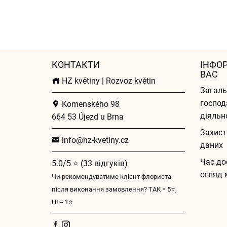
КОНТАКТИ
ІНФО
ВАС
HZ květiny | Rozvoz květin
Загаль
господ
Komenského 98
діяльн
664 53 Újezd u Brna
Захист
info@hz-kvetiny.cz
даних
Час до
5.0/5 ⭐ (33 відгуків)
огляд 
Чи рекомендуватиме клієнт флориста
після виконання замовлення? ТАК = 5⭐,
НІ = 1⭐