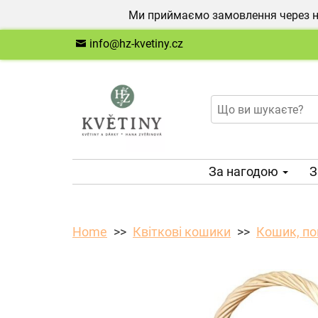
Ми приймаємо замовлення через на
info@hz-kvetiny.cz
За нагодою
З
Home
Квіткові кошики
Кошик, по