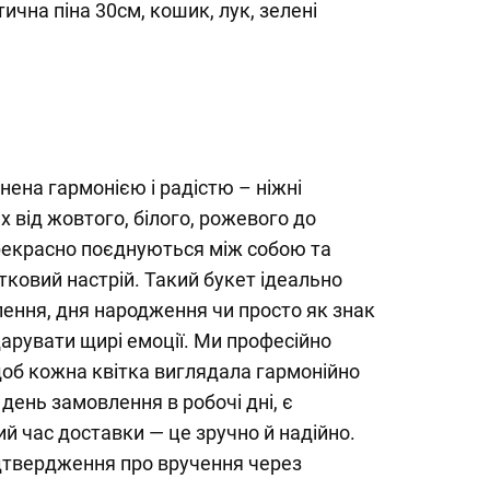
тична піна 30см, кошик, лук, зелені
ена гармонією і радістю – ніжні
ах від жовтого, білого, рожевого до
екрасно поєднуються між собою та
ковий настрій. Такий букет ідеально
ення, дня народження чи просто як знак
дарувати щирі емоції. Ми професійно
щоб кожна квітка виглядала гармонійно
день замовлення в робочі дні, є
й час доставки — це зручно й надійно.
дтвердження про вручення через