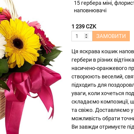
15 гербера міні, флорис
наповнювачі
1 239 CZK
ЗАМОВИТИ
Ця яскрава кошик наповн
гербери в різних відтінк
насичено-оранжевого пр
створюють веселий, свят
підходить для поздоровл
уваги, коли хочеться по
складаємо композиції, 
та свіжо. Доставляємо у 
можливість обрати точни
Ви завжди отримуєте пі