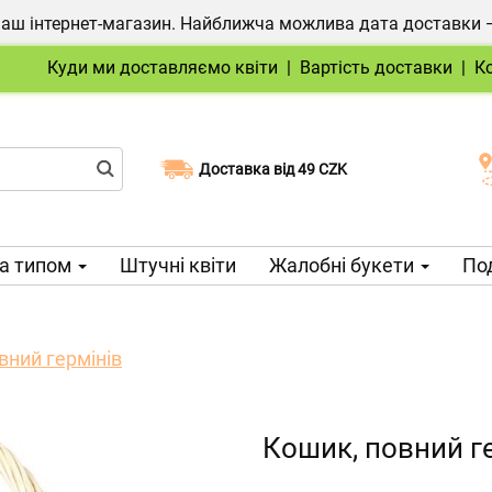
ш інтернет-магазин. Найближча можлива дата доставки — 1
Куди ми доставляємо квіти
|
Вартість доставки
|
К
Доставка від 49 CZK
Виберіть дату доставки
а типом
Штучні квіти
Жалобні букети
Под
вний гермінів
Кошик, повний г