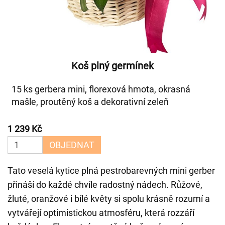
Koš plný germínek
15 ks gerbera mini, florexová hmota, okrasná
mašle, proutěný koš a dekorativní zeleň
1 239 Kč
OBJEDNAT
Tato veselá kytice plná pestrobarevných mini gerber
přináší do každé chvíle radostný nádech. Růžové,
žluté, oranžové i bílé květy si spolu krásně rozumí a
vytvářejí optimistickou atmosféru, která rozzáří