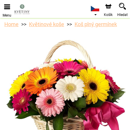
Objednávky přes e-shop přijímáme. Nejbližší možné
doručení je od 10.8.2026 z důvodu dovolené.
Košík
Hledat
Menu
Home
Květinové koše
Koš plný germínek