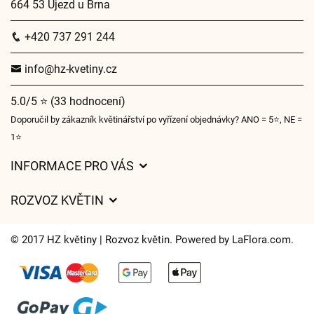
664 53 Újezd u Brna
+420 737 291 244
info@hz-kvetiny.cz
5.0/5 ⭐ (33 hodnocení)
Doporučil by zákazník květinářství po vyřízení objednávky? ANO = 5⭐, NE =
1⭐
INFORMACE PRO VÁS
Obchodní podmínky
ROZVOZ KVĚTIN
Ochrana osobních údajů
Ceny za doručení
O nás
© 2017 HZ květiny | Rozvoz květin. Powered by
LaFlora.com
.
Kam doručujeme květiny
Často kladené dotazy
Cookies
Časy doručení květin – přehled možností
Kontakt