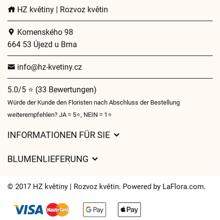
HZ květiny | Rozvoz květin
Komenského 98
664 53 Újezd u Brna
info@hz-kvetiny.cz
5.0/5 ⭐ (33 Bewertungen)
Würde der Kunde den Floristen nach Abschluss der Bestellung
weiterempfehlen? JA = 5⭐, NEIN = 1⭐
INFORMATIONEN FÜR SIE
Geschäftsbedingungen
BLUMENLIEFERUNG
Datenschutz
Liefergebühren
Lieferzeiten für Blumen – Übersicht der Möglichkeiten
© 2017 HZ květiny | Rozvoz květin. Powered by
LaFlora.com
.
Wohin wir Blumen liefern
Cookies