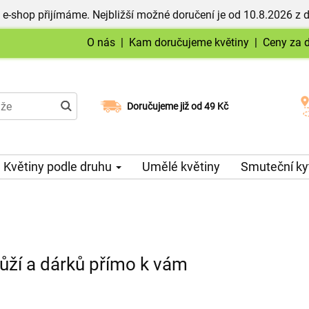
 e-shop přijímáme. Nejbližší možné doručení je od 10.8.2026 z 
O nás
|
Kam doručujeme květiny
|
Ceny za 
Doručujeme již od 49 Kč
Možný výběr času a dne doručení
Květiny podle druhu
Umělé květiny
Smuteční ky
ůží a dárků přímo k vám