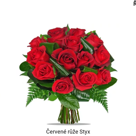
Ř
Červené růže Styx