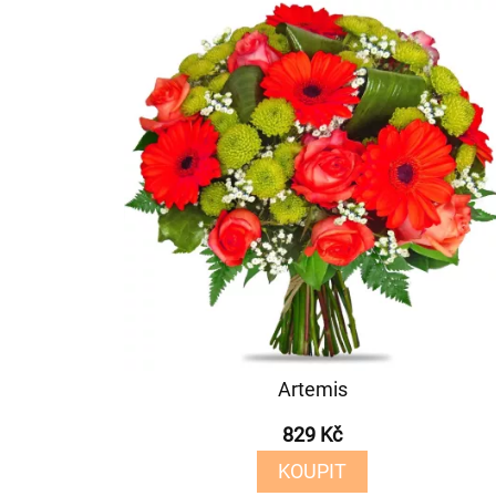
Artemis
829 Kč
KOUPIT