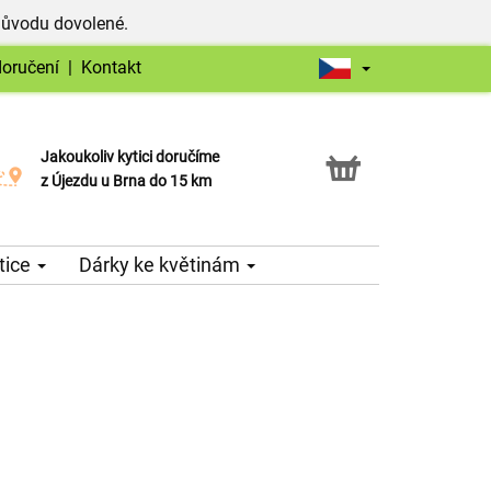
důvodu dovolené.
doručení
|
Kontakt
Jakoukoliv kytici doručíme
Možnost vyzvednout v naší květince
z Újezdu u Brna do 15 km
tice
Dárky ke květinám